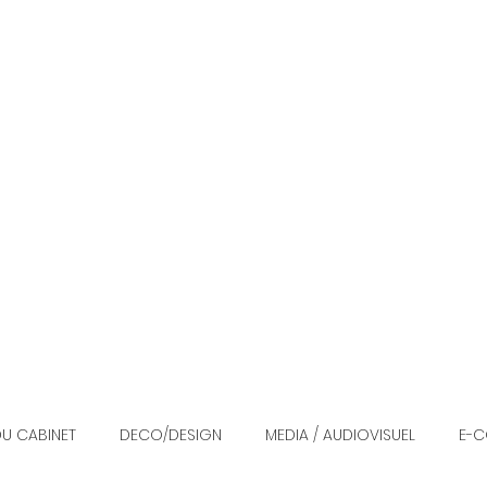
ELL avocat
Droit de la Propriété IntellectuELL
rofessionnel
Domaines d'intervention
Honor
DU CABINET
DECO/DESIGN
MEDIA / AUDIOVISUEL
E-