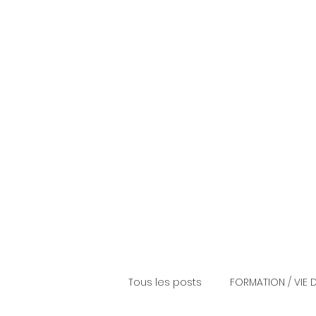
Accueil
Parcours p
06 73 45 04 74
elefeuvre@ell-avocat.fr
Tous les posts
FORMATION / VIE 