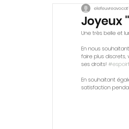
elefeuvreavocat
NUMERIQUE / IA
Joyeux "
Une très belle et 
En nous souhaitant
faire plus discrets
ses droits! 
#espoirf
En souhaitant éga
satisfaction penda